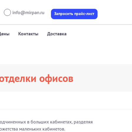
info@mirpan.ru
Запросить прайс-лист
Цены
Контакты
Доставка
 отделки офисов
подчиненных в больших кабинетах, разделяя
ножетства маленьких кабинетов.