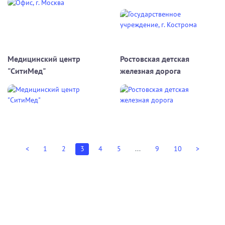
Медицинский центр
Ростовская детская
"СитиМед"
железная дорога
<
1
2
3
4
5
...
9
10
>